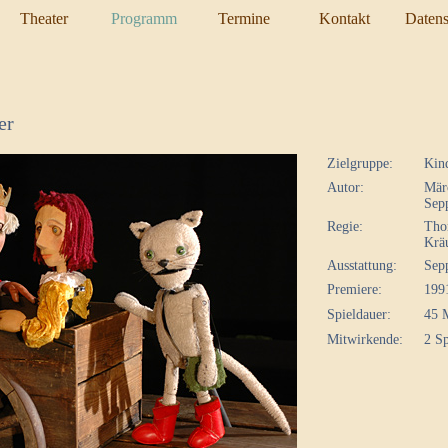
Theater
Programm
Termine
Kontakt
Datens
er
Zielgruppe:
Kind
Autor:
Mär
Sepp
Regie:
Tho
Kräu
Ausstattung:
Sepp
Premiere:
199
Spieldauer:
45 
Mitwirkende:
2 Sp