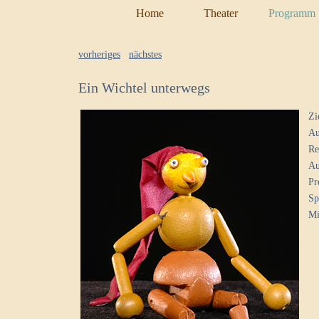
Home
Theater
Programm
vorheriges
nächstes
Ein Wichtel unterwegs
Zi
Au
Re
Au
Pr
Sp
Mi